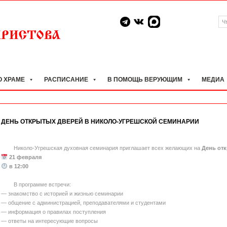
О ХРАМЕ
РАСПИСАНИЕ
В ПОМОЩЬ ВЕРУЮЩИМ
МЕДИА
ДЕНЬ ОТКРЫТЫХ ДВЕРЕЙ В НИКОЛО-УГРЕШСКОЙ СЕМИНАРИИ
Николо-Угрешская духовная семинария приглашает всех желающих на
День от
21 февраля
в 12:00
В программе встречи:
— знакомство с историей и жизнью семинарии
— общение с администрацией, преподавателями и студентами
— информация о правилах поступления
— ответы на интересующие вопросы