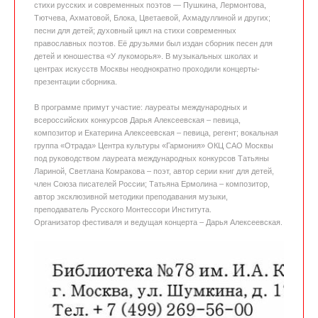
стихи русских и современных поэтов — Пушкина, Лермонтова,
Тютчева, Ахматовой, Блока, Цветаевой, Ахмадуллиной и других;
песни для детей; духовный цикл на стихи современных
православных поэтов. Её друзьями был издан сборник песен для
детей и юношества «У лукоморья». В музыкальных школах и
центрах искусств Москвы неоднократно проходили концерты-
презентации сборника.
В программе примут участие: лауреаты международных и
всероссийских конкурсов Дарья Алексеевская – певица,
композитор и Екатерина Алексеевская – певица, регент; вокальная
группа «Отрада» Центра культуры «Гармония» ОКЦ САО Москвы
под руководством лауреата международных конкурсов Татьяны
Лариной, Светлана Комракова – поэт, автор серии книг для детей,
член Союза писателей России; Татьяна Ермолина – композитор,
автор эксклюзивной методики преподавания музыки,
преподаватель Русского Монтессори Института.
Организатор фестиваля и ведущая концерта – Дарья Алексеевская.