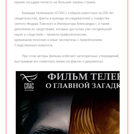
нашем государе попасть на большие экраны страны.
Команда телеканала «СПАС» собрала известные за 200 лет
свидетельства, факты и выводы исследователей о тождестве
святого Федора Томского и Императора Александра I, а также
дополнила их средствами, которые доступны уже сегодняшней
науке и следствию – провела графологические,
криминалистические и иные экспертизы с привлечением
Следственного комитета.
При этом авторы фильма избегают категоричных утверждений,
выстраивая его сюжетную линию на фактах и документах.