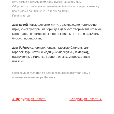
есть семьи с детьми и им всем нужна наша помощь.
Сбор детских подарков и гуманитарной помощи осуществляется у
нас в храме до 08.06.2023, с 08:00 до 19:00.
Принимается:
для детей
новые детские книги, развивающие логические
игры, конструкторы, наборы для детского творчества (краски,
карандаши, фломастеры и проч.), пазлы, тетради, альбомы,
блокноты, сладости;
для бойцов
саперные лопаты, газовые баллоны для
горелок, турникеты и медицинские жгуты
(Эсмарха)
,
разгрузочные жилеты, бронеплиты, компрессионные
повязки.
Сбор осуществляется по благословению настоятеля храма
протоиерея Александра Дасаева.
« Предыдущая новость
Следующая новость »