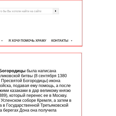
Я ХОЧУ ПОМОЧЬ ХРАМУ
КОНТАКТЫ
 Богородицы
была написана
ликовской битвы (8 сентября 1380
а Пресвятой Богородицы) икона
войска, подавая ему помощь, а после
ими казаками в дар великому князю
89), который перенес ее в Москву.
 Успенском соборе Кремля, а затем в
 в Государственной Третьяковской
на берегах Дона она получила