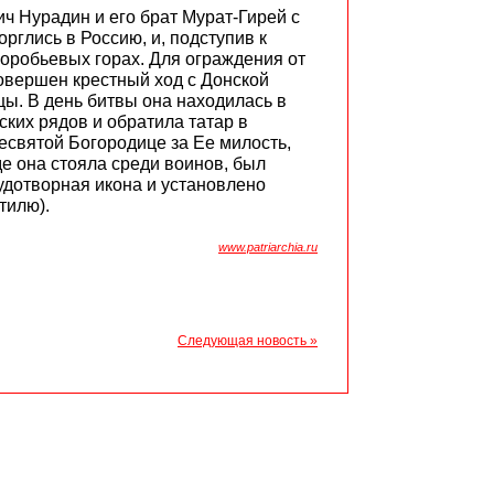
ич Нурадин и его брат Мурат-Гирей с
рглись в Россию, и, подступив к
оробьевых горах. Для ограждения от
овершен крестный ход с Донской
ы. В день битвы она находилась в
ских рядов и обратила татар в
ресвятой Богородице за Ее милость,
де она стояла среди воинов, был
удотворная икона и установлено
тилю).
www.patriarchia.ru
Следующая новость »