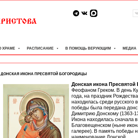
О ХРАМЕ
РАСПИСАНИЕ
В ПОМОЩЬ ВЕРУЮЩИМ
МЕДИА
ДОНСКАЯ ИКОНА ПРЕСВЯТОЙ БОГОРОДИЦЫ
Донская икона Пресвятой
Феофаном Греком. В день Ку
года, на праздник Рождеств
находилась среди русского 
победы была передана донск
Димитрию Донскому (1363-13
Икона находилась сначала в
Благовещенском (ныне икона
галерее). В память победы 
наименование Донской.