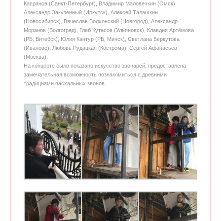
Капранов (Санкт-Петербург), Владимир Маловечкин (Омск),
Александр Закузенный (Иркутск), Алексей Талашкин
(Новосибирск), Вячеслав Волхонский (Новгород), Александр
Моранов (Волгоград), Глеб Кутасов (Ульяновск), Клавдия Артёмова
(РБ, Витебск), Юлия Кантур (РБ, Минск), Светлана Беркутова
(Иваново), Любовь Рудацкая (Кострома), Сергей Афанасьев
(Москва).
На концерте было показано искусство звонарей, предоставлена
замечательная возможность познакомиться с древними
традициями пасхальных звонов.