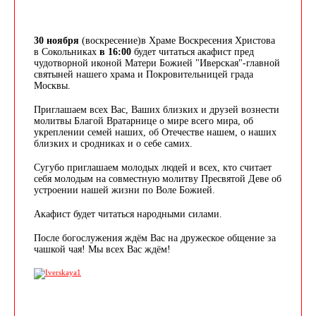
30 ноября
(воскресение)в Храме Воскресения Христова
в Сокольниках
в 16:00
будет читаться акафист пред
чудотворной иконой Матери Божией "Иверская"-главной
святыней нашего храма и Покровительницей града
Москвы.
Приглашаем всех Вас, Ваших близких и друзей вознести
молитвы Благой Вратарнице о мире всего мира, об
укреплении семей наших, об Отечестве нашем, о наших
близких и сродниках и о себе самих.
Сугубо приглашаем молодых людей и всех, кто считает
себя молодым на совместную молитву Пресвятой Деве об
устроении нашей жизни по Воле Божией.
Акафист будет читаться народными силами.
После богослужения ждём Вас на дружеское общение за
чашкой чая! Мы всех Вас ждём!