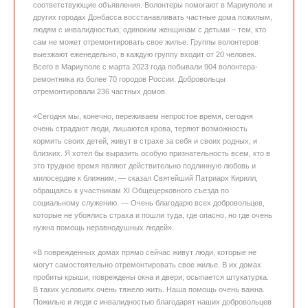
соответствующие объявления. Волонтеры помогают в Мариуполе и
других городах Донбасса восстанавливать частные дома пожилым,
людям с инвалидностью, одиноким женщинам с детьми – тем, кто
сам не может отремонтировать свое жилье. Группы волонтеров
выезжают еженедельно, в каждую группу входит от 20 человек.
Всего в Мариуполе с марта 2023 года побывали 904 волонтера-
ремонтника из более 70 городов России. Добровольцы
отремонтировали 236 частных домов.
«Сегодня мы, конечно, переживаем непростое время, сегодня
очень страдают люди, лишаются крова, теряют возможность
кормить своих детей, живут в страхе за себя и своих родных, и
близких. Я хотел бы выразить особую признательность всем, кто в
это трудное время являют действительно подлинную любовь и
милосердие к ближним, — сказал Святейший Патриарх Кирилл,
обращаясь к участникам XI Общецерковного съезда по
социальному служению. — Очень благодарю всех добровольцев,
которые не убоялись страха и пошли туда, где опасно, но где очень
нужна помощь неравнодушных людей».
«В поврежденных домах прямо сейчас живут люди, которые не
могут самостоятельно отремонтировать свое жилье. В их домах
пробиты крыши, повреждены окна и двери, осыпается штукатурка.
В таких условиях очень тяжело жить. Наша помощь очень важна.
Пожилые и люди с инвалидностью благодарят наших добровольцев