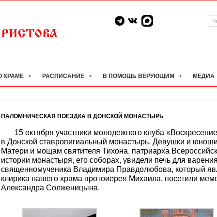
О ХРАМЕ
РАСПИСАНИЕ
В ПОМОЩЬ ВЕРУЮЩИМ
МЕДИА
ПАЛОМНИЧЕСКАЯ ПОЕЗДКА В ДОНСКОЙ МОНАСТЫРЬ
15 октября участники молодежного клуба «Воскресение
в Донской cтавропигиальный монастырь. Девушки и юноши
Матери и мощам святителя Тихона, патриарха Всероссийск
истории монастыря, его соборах, увидели печь для варени
священномученика Владимира Правдолюбова, который явл
клирика нашего храма протоиерея Михаила, посетили мем
Александра Солженицына.