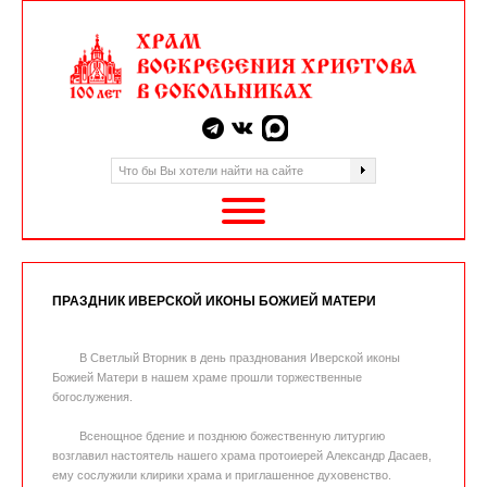
ПРАЗДНИК ИВЕРСКОЙ ИКОНЫ БОЖИЕЙ МАТЕРИ
В Светлый Вторник в день празднования Иверской иконы
Божией Матери в нашем храме прошли торжественные
богослужения.
Всенощное бдение и позднюю божественную литургию
возглавил настоятель нашего храма протоиерей Александр Дасаев,
ему сослужили клирики храма и приглашенное духовенство.