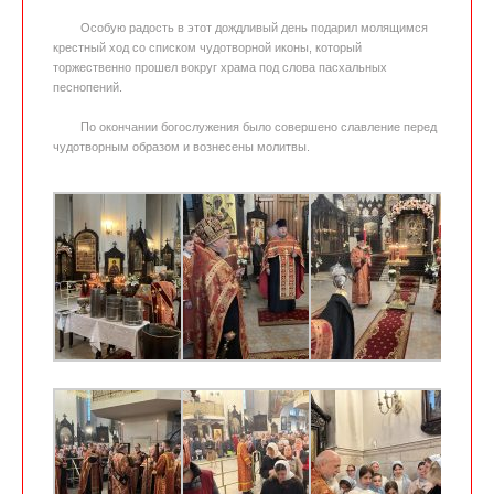
Особую радость в этот дождливый день подарил молящимся
крестный ход со списком чудотворной иконы, который
торжественно прошел вокруг храма под слова пасхальных
песнопений.
По окончании богослужения было совершено славление перед
чудотворным образом и вознесены молитвы.