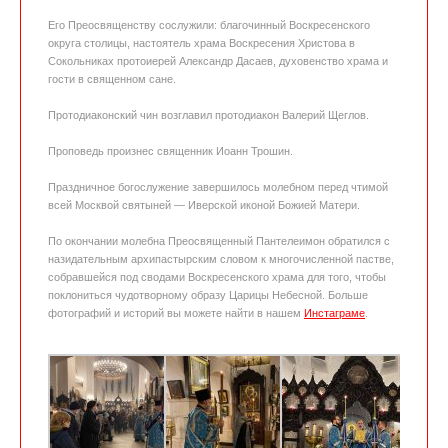
Его Преосвященству сослужили: благочинный Воскресенского
округа столицы, настоятель храма Воскресения Христова в
Сокольниках протоиерей Александр Дасаев, духовенство храма и
гости в священном сане.
Протодиаконский чин возглавил протодиакон Валерий Щеглов.
Проповедь произнес священник Иоанн Трошин.
Праздничное богослужение завершилось молебном перед чтимой
всей Москвой святыней — Иверской иконой Божией Матери.
По окончании молебна Преосвященный Пантелеимон обратился с
назидательным архипастырским словом к многочисленной пастве,
собравшейся под сводами Воскресенского храма для того, чтобы
поклониться чудотворному образу Царицы Небесной. Больше
фотографий и историй вы можете найти в нашем
Инстаграме
.