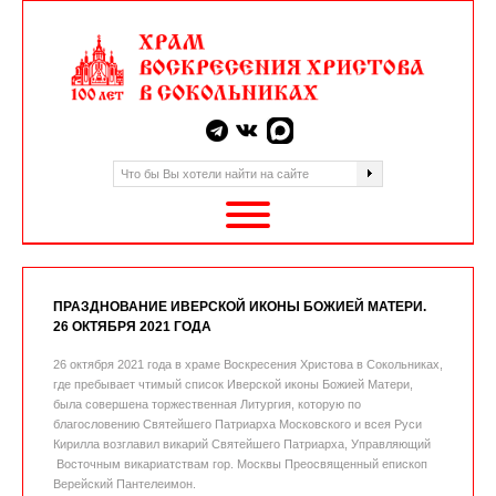
ПРАЗДНОВАНИЕ ИВЕРСКОЙ ИКОНЫ БОЖИЕЙ МАТЕРИ.
26 ОКТЯБРЯ 2021 ГОДА
26 октября 2021 года в храме Воскресения Христова в Сокольниках,
где пребывает чтимый список Иверской иконы Божией Матери,
была совершена торжественная Литургия, которую по
благословению Святейшего Патриарха Московского и всея Руси
Кирилла возглавил викарий Святейшего Патриарха, Управляющий
Восточным викариатствам гор. Москвы Преосвященный епископ
Верейский Пантелеимон.