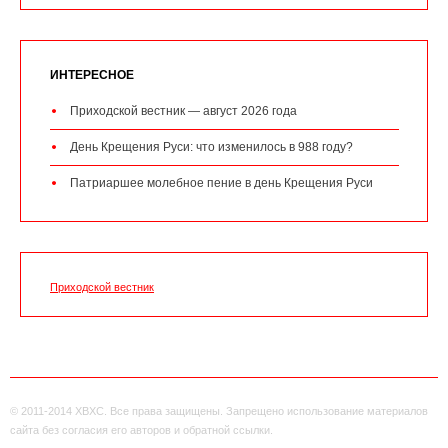
ИНТЕРЕСНОЕ
Приходской вестник — август 2026 года
День Крещения Руси: что изменилось в 988 году?
Патриаршее молебное пение в день Крещения Руси
Приходской вестник
© 2011-2014 ХВХС. Все права защищены. Запрещено использование материалов
сайта без согласия его авторов и обратной ссылки.