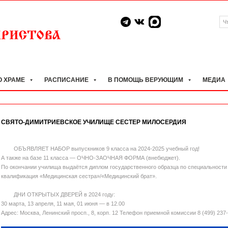
О ХРАМЕ
РАСПИСАНИЕ
В ПОМОЩЬ ВЕРУЮЩИМ
МЕДИА
СВЯТО-ДИМИТРИЕВСКОЕ УЧИЛИЩЕ СЕСТЕР МИЛОСЕРДИЯ
ОБЪЯВЛЯЕТ НАБОР выпускников 9 класса на 2024-2025 учебный год!
А также на базе 11 класса — ОЧНО-ЗАОЧНАЯ ФОРМА (внебюджет).
По окончании училища выдаётся диплом государственного образца по специальности 
квалификация «Медицинская сестра»/«Медицинский брат».
ДНИ ОТКРЫТЫХ ДВЕРЕЙ в 2024 году:
30 марта, 13 апреля, 11 мая, 01 июня — в 12.00
Адрес: Москва, Ленинский просп., 8, корп. 12 Телефон приемной комиссии 8 (499) 237