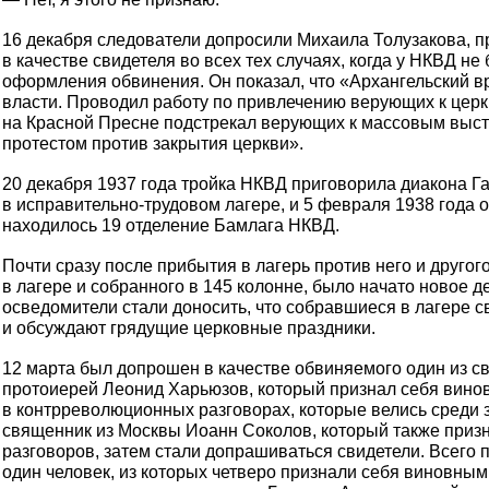
16 декабря следователи допросили Михаила Толузакова, 
в качестве свидетеля во всех тех случаях, когда у НКВД н
оформления обвинения. Он показал, что «Архангельский в
власти. Проводил работу по привлечению верующих к церк
на Красной Пресне подстрекал верующих к массовым выст
протестом против закрытия церкви».
20 декабря 1937 года тройка НКВД приговорила диакона Г
в исправительно-трудовом лагере, и 5 февраля 1938 года о
находилось 19 отделение Бамлага НКВД.
Почти сразу после прибытия в лагерь против него и друго
в лагере и собранного в 145 колонне, было начато новое д
осведомители стали доносить, что собравшиеся в лагере 
и обсуждают грядущие церковные праздники.
12 марта был допрошен в качестве обвиняемого один из с
протоиерей Леонид Харьюзов, который признал себя винов
в контрреволюционных разговорах, которые велись среди
священник из Москвы Иоанн Соколов, который также при
разговоров, затем стали допрашиваться свидетели. Всего 
один человек, из которых четверо признали себя виновны