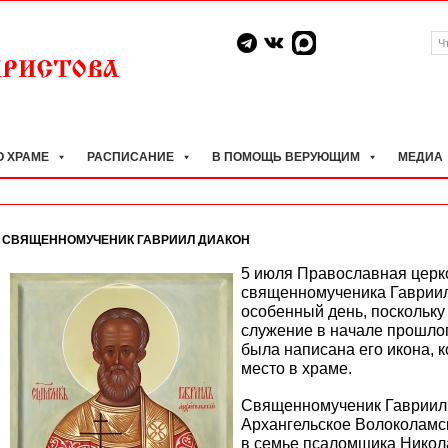
О ХРАМЕ
РАСПИСАНИЕ
В ПОМОЩЬ ВЕРУЮЩИМ
МЕДИА
СВЯЩЕННОМУЧЕНИК ГАВРИИЛ ДИАКОН
5 июля Православная церк
священномученика Гавриил
особенный день, поскольку
служение в начале прошлог
была написана его икона, 
место в храме.
Священномученик Гавриил р
Архангельское Волоколамск
в семье псаломщика Никола