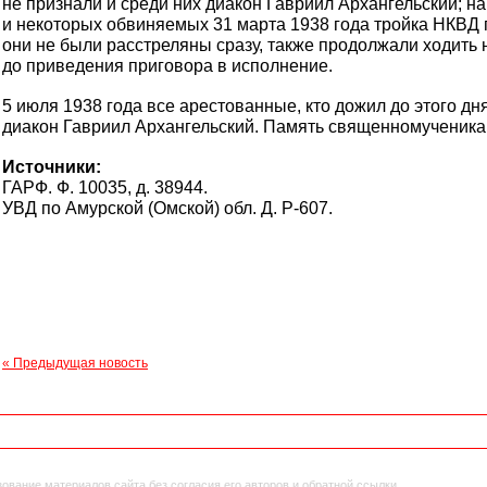
не признали и среди них диакон Гавриил Архангельский; н
и некоторых обвиняемых 31 марта 1938 года тройка НКВД п
они не были расстреляны сразу, также продолжали ходить
до приведения приговора в исполнение.
5 июля 1938 года все арестованные, кто дожил до этого дн
диакон Гавриил Архангельский. Память священномученика 
Источники:
ГАРФ. Ф. 10035, д. 38944.
УВД по Амурской (Омской) обл. Д. Р-607.
« Предыдущая новость
вание материалов сайта без согласия его авторов и обратной ссылки.