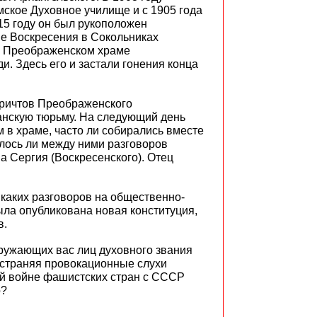
ское Духовное училище и с 1905 года
15 году он был рукоположен
ме Воскресения в Сокольниках
 в Преображенском храме
. Здесь его и застали гонения конца
причтов Преображенского
ганскую тюрьму. На следующий день
м в храме, часто ли собирались вместе
елось ли между ними разговоров
а Сергия (Воскресенского). Отец
каких разговоров на общественно-
была опубликована новая конституция,
в.
ружающих вас лиц духовного звания
остраняя провокационные слухи
ей войне фашистских стран с СССР
о?