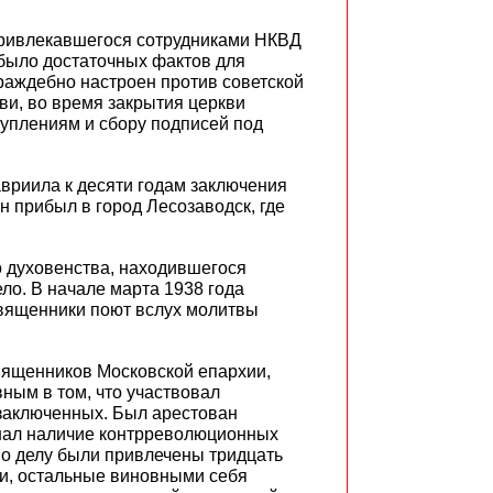
привлекавшегося сотрудниками НКВД
е было достаточных фактов для
раждебно настроен против советской
ви, во время закрытия церкви
уплениям и сбору подписей под
авриила к десяти годам заключения
н прибыл в город Лесозаводск, где
го духовенства, находившегося
ело. В начале марта 1938 года
священники поют вслух молитвы
вященников Московской епархии,
ным в том, что участвовал
 заключенных. Был арестован
знал наличие контрреволюционных
по делу были привлечены тридцать
ми, остальные виновными себя