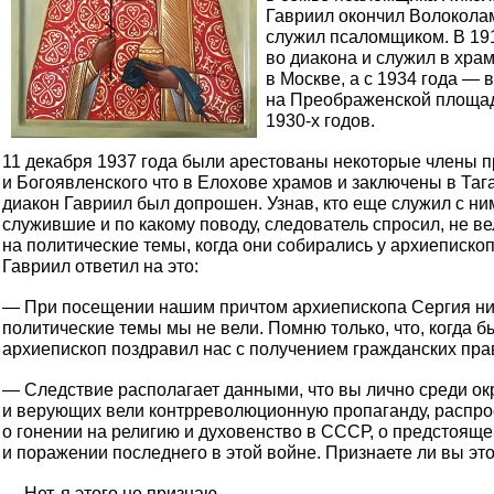
Гавриил окончил Волоколам
служил псаломщиком. В 19
во диакона и служил в хра
в Москве, а с 1934 года —
на Преображенской площади
1930-х годов.
11 декабря 1937 года были арестованы некоторые члены 
и Богоявленского что в Елохове храмов и заключены в Та
диакон Гавриил был допрошен. Узнав, кто еще служил с ни
служившие и по какому поводу, следователь спросил, не в
на политические темы, когда они собирались у архиепископ
Гавриил ответил на это:
— При посещении нашим причтом архиепископа Сергия ни
политические темы мы не вели. Помню только, что, когда 
архиепископ поздравил нас с получением гражданских пра
— Следствие располагает данными, что вы лично среди ок
и верующих вели контрреволюционную пропаганду, распр
о гонении на религию и духовенство в СССР, о предстоящ
и поражении последнего в этой войне. Признаете ли вы эт
— Нет, я этого не признаю.