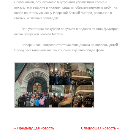
Сокольников, познакомил с внутренним убранством храма и
показал его верхние и нижние приделы, обратил внимание ребят на
особо почитаемую икону Иверской Божией Матери, рассказал о
святых, о главных заповедях.
Все участники экскурсии получили в подарок от отца Димитрия
иконы Иверской Божией Матери.
Завершилась встреча ответами священника на вопросы детей.
Перед расставанием на память было сделано общее фото.
« Предыдущая новость
Следующая новость »