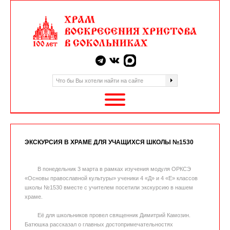
ЭКСКУРСИЯ В ХРАМЕ ДЛЯ УЧАЩИХСЯ ШКОЛЫ №1530
В понедельник 3 марта в рамках изучения модуля ОРКСЭ
«Основы православной культуры» ученики 4 «Д» и 4 «Е» классов
школы №1530 вместе с учителем посетили экскурсию в нашем
храме.
Её для школьников провел священник Димитрий Камозин.
Батюшка рассказал о главных достопримечательностях