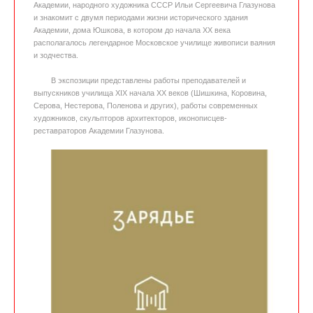
Академии, народного художника СССР Ильи Сергеевича Глазунова
и знакомит с двумя периодами жизни исторического здания
Академии, дома Юшкова, в котором до начала XX века
располагалось легендарное Московское училище живописи ваяния
и зодчества.
В экспозиции представлены работы преподавателей и
выпускников училища XIX начала XX веков (Шишкина, Коровина,
Серова, Нестерова, Поленова и других), работы современных
художников, скульпторов архитекторов, иконописцев-
реставраторов Академии Глазунова.