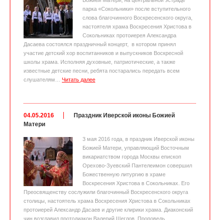
Божией Матери, на центральной эстраде
парка «Сокольники» после вступительного
слова благочинного Воскресенского округа,
настоятеля храма Воскресения Христова в
Сокольниках протоиерея Александра
Дасаева состоялся праздничный концерт, в котором принял
участие детский хор воспитанников и выпускников Воскресной
школы храма. Исполняя духовные, патриотические, а также
известные детские песни, ребята постарались передать всем
слушателям…
Читать далее
04.05.2016
Праздник Иверской иконы Божией
Матери
3 мая 2016 года, в праздник Иверской иконы
Божией Матери, управляющий Восточным
викариатством города Москвы епископ
Орехово-Зуевский Пантелеимон совершил
Божественную литургию в храме
Воскресения Христова в Сокольниках. Его
Преосвященству сослужили благочинный Воскресенского округа
столицы, настоятель храма Воскресения Христова в Сокольниках
протоиерей Александр Дасаев и другие клирики храма. Диаконский
чин возглавил протодиакон Валерий Щеглов. Проповедь