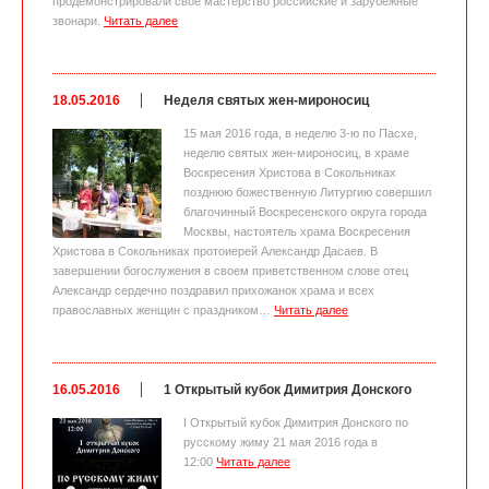
продемонстрировали свое мастерство российские и зарубежные
звонари.
Читать далее
18.05.2016
Неделя святых жен-мироносиц
15 мая 2016 года, в неделю 3-ю по Пасхе,
неделю святых жен-мироносиц, в храме
Воскресения Христова в Сокольниках
позднюю божественную Литургию совершил
благочинный Воскресенского округа города
Москвы, настоятель храма Воскресения
Христова в Сокольниках протоиерей Александр Дасаев. В
завершении богослужения в своем приветственном слове отец
Александр сердечно поздравил прихожанок храма и всех
православных женщин с праздником…
Читать далее
16.05.2016
1 Открытый кубок Димитрия Донского
I Открытый кубок Димитрия Донского по
русскому жиму 21 мая 2016 года в
12:00
Читать далее