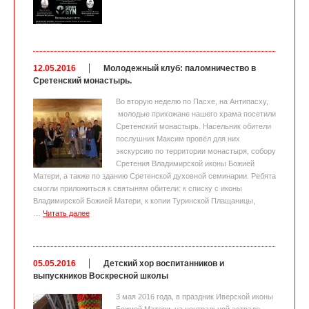
12.05.2016
Молодежный клуб: паломничество в
Сретенский монастырь.
Во вторую неделю по Пасхе, на Антипасху,
молодые прихожане нашего храма посетили
Сретенский монастырь. Насельник обители
послушник Максим провёл для них
экскурсию по территории монастыря, собору
Сретения Владимирской иконы Божией
Матери, а также по зданию Сретенской духовной семинарии. Ребята
смогли приложиться к святыням обители: к списку с иконы
Владимирской Божией Матери, к копии Туринской Плащаницы,
…
Читать далее
05.05.2016
Детский хор воспитанников и
выпускников Воскресной школы
3 мая 2016 года, в праздник Иверской иконы