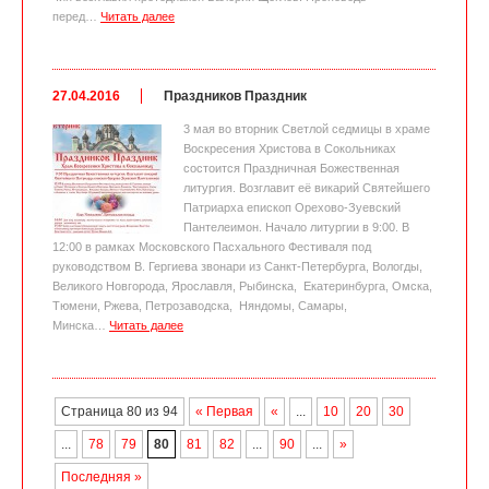
перед…
Читать далее
27.04.2016
Праздников Праздник
3 мая во вторник Светлой седмицы в храме
Воскресения Христова в Сокольниках
состоится Праздничная Божественная
литургия. Возглавит её викарий Святейшего
Патриарха епископ Орехово-Зуевский
Пантелеимон. Начало литургии в 9:00. В
12:00 в рамках Московского Пасхального Фестиваля под
руководством В. Гергиева звонари из Санкт-Петербурга, Вологды,
Великого Новгорода, Ярославля, Рыбинска, Екатеринбурга, Омска,
Тюмени, Ржева, Петрозаводска, Няндомы, Самары,
Минска…
Читать далее
Страница 80 из 94
« Первая
«
...
10
20
30
...
78
79
80
81
82
...
90
...
»
Последняя »