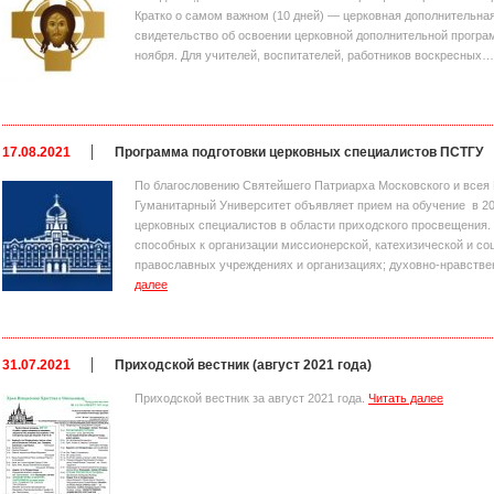
Кратко о самом важном (10 дней) — церковная дополнительная
свидетельство об освоении церковной дополнительной програ
ноября. Для учителей, воспитателей, работников воскресных
17.08.2021
Программа подготовки церковных специалистов ПСТГУ
По благословению Святейшего Патриарха Московского и все
Гуманитарный Университет объявляет прием на обучение в 20
церковных специалистов в области приходского просвещения.
способных к организации миссионерской, катехизической и со
православных учреждениях и организациях; духовно-нравств
далее
31.07.2021
Приходской вестник (август 2021 года)
Приходской вестник за август 2021 года.
Читать далее