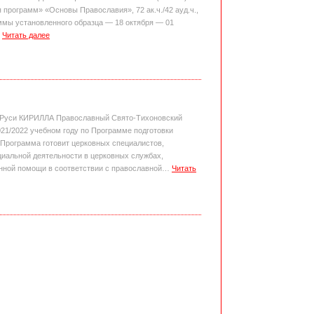
 программ» «Основы Православия», 72 ак.ч./42 ауд.ч.,
ммы установленного образца — 18 октября — 01
…
Читать далее
я Руси КИРИЛЛА Православный Свято-Тихоновский
21/2022 учебном году по Программе подготовки
 Программа готовит церковных специалистов,
циальной деятельности в церковных службах,
енной помощи в соответствии с православной…
Читать