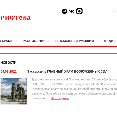
О ХРАМЕ
РАСПИСАНИЕ
В ПОМОЩЬ ВЕРУЮЩИМ
МЕДИА
НОВОСТИ
09.09.2021
Экскурсия в ГЛАВНЫЙ ХРАМ ВООРУЖЕННЫХ СИЛ
Дорогие юноши и девушки! Приглашаем вас 26 сентября (вос
ВООРУЖЕННЫХ СИЛ. Начало экскурсии в 14:00ч. Выезжаем от 
(встречаемся сразу по окончании поздней литургии в помещен
автобусе. Просьба записываться через сообщение диакону Дим
Количество…
Читать далее