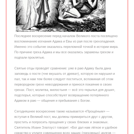
Последнее воскресение перед началом Великого поста посвящено
воспоминанию изгнания Адама и Евы из рая после грехопадения.
Именно это событие оказалось переломной точкой в истории мира.
По причине греха Адама и мы все оказались заражены грехом и
подпали проклятью.
Святые отцы проводят сравнение: уже в раю Адаму была дана
заповедь о посте («не вкушать от древа»), которую он нарушил и
пал, так и нам тем более следует поститься, вспоминая об этом
первородном грехе невоздержания и принося покаяние в своих
грехах. Пост, молитва, милостыня — всё это «крылья для души»,
подспорья, которые способствуют возвращению потерянного
Адамом в раю — общения и пребывания с Богом.
Сегодняшнее воскресение также называется «Прощёным» —
вступая в Великий пост, мы должны примириться друг с другом,
простить и попросить прощения у своих близких и знакомых.
Святитель Иоанн Златоуст говорит: «Бог дал нам лёгкое и удобное
средство к уплате совершенно всех наших (греховных) долгов —