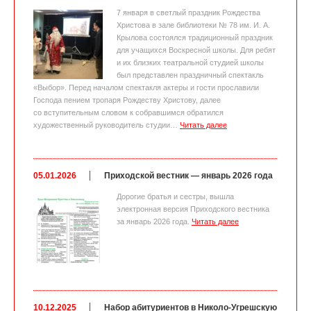
7 января в светлый праздник Рождества
Христова в зале библиотеки № 78 им. И. А.
Крылова состоялся традиционный праздник
для учащихся Воскресной школы. Для ребят
и их близких театральной студией школы
был представлен праздничный спектакль
«Выбор». Перед началом спектакля актеры и гости прославили
Господа пением тропаря Рождеству Христову, далее
со вступительным словом к собравшимся обратился
художественный руководитель студии…
Читать далее
05.01.2026
Приходской вестник — январь 2026 года
Дорогие братья и сестры, вышла
электронная версия Приходского вестника
за январь 2026 года.
Читать далее
10.12.2025
Набор абитуриентов в Николо-Угрешскую