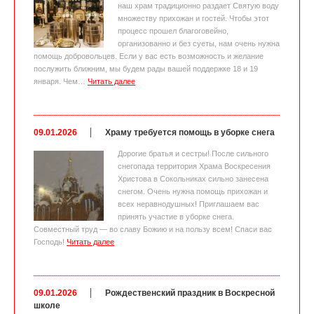
наш храм традиционно раздает Святую воду
множеству прихожан и гостей. Чтобы этот
процесс прошел благоговейно,
организованно и без суеты, нам очень нужна
помощь добровольцев. Если у вас есть возможность и желание
послужить ближним, мы будем рады вашей поддержке 18 и 19
января. Чем…
Читать далее
09.01.2026
Храму требуется помощь в уборке снега
Дорогие братья и сестры! После сильного
снегопада территория Храма Воскресения
Христова в Сокольниках сильно занесена
снегом. Очень нужна помощь прихожан и
всех неравнодушных! Приглашаем вас
принять участие в уборке снега.
Совместный труд — во славу Божию и на пользу всем! Спаси вас
Господь!
Читать далее
09.01.2026
Рождественский праздник в Воскресной
школе