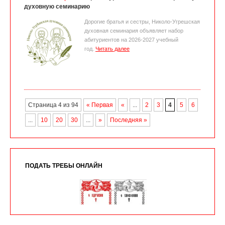
духовную семинарию
Дорогие братья и сестры, Николо-Угрешская
духовная семинария объявляет набор
абитуриентов на 2026-2027 учебный
год.
Читать далее
Страница 4 из 94
« Первая
«
...
2
3
4
5
6
...
10
20
30
...
»
Последняя »
ПОДАТЬ ТРЕБЫ ОНЛАЙН