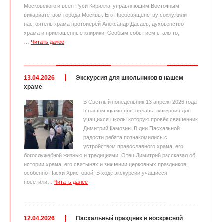
Московского и всея Руси Кирилла, управляющим Восточным
викариатством города Москвы. Его Преосвященству сослужили
настоятель храма протоиерей Александр Дасаев, духовенство
храма и приглашённые клирики. Особым событием стало то,
…
Читать далее
13.04.2026
Экскурсия для школьников в нашем
храме
В Светлый понедельник 13 апреля 2026 года
в нашем храме состоялась экскурсия для
учащихся школы которую провёл священник
Димитрий Камозин. В дни Пасхальной
радости ребята познакомились с
устройством православного храма, его
богослужебной жизнью и традициями. Отец Димитрий рассказал об
истории храма, его святынях и значении церковных праздников,
особенно Пасхи Христовой. В ходе экскурсии учащиеся
посетили…
Читать далее
12.04.2026
Пасхальный праздник в воскресной