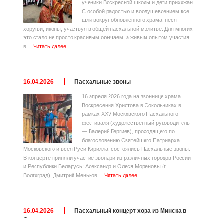
ученики Воскресной школы и дети прихожан.
С особой радостью и воодушевлением все
шли вокруг обновлённого храма, неся
хоругви, иконы, участвуя в общей пасхальной молитве. Для многих
это стало не просто красивым обычаем, а живым опытом участия
в…
Читать далее
16.04.2026
Пасхальные звоны
16 апреля 2026 года на звоннице храма
Воскресения Христова в Сокольниках в
рамках XXV Московского Пасхального
фестиваля (художественный руководитель
— Валерий Гергиев), проходящего по
благословению Святейшего Патриарха
Московского и всея Руси Кирилла, состоялись Пасхальные звоны.
В концерте приняли участие звонари из различных городов России
и Республики Беларусь: Александр и Олеся Мореновы (г.
Волгоград), Дмитрий Меньков…
Читать далее
16.04.2026
Пасхальный концерт хора из Минска в