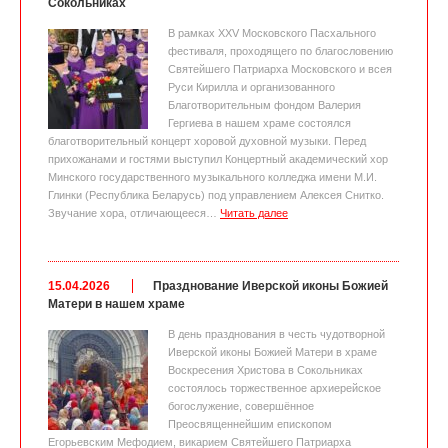
Сокольниках
В рамках XXV Московского Пасхального
фестиваля, проходящего по благословению
Святейшего Патриарха Московского и всея
Руси Кирилла и организованного
Благотворительным фондом Валерия
Гергиева в нашем храме состоялся
благотворительный концерт хоровой духовной музыки. Перед
прихожанами и гостями выступил Концертный академический хор
Минского государственного музыкального колледжа имени М.И.
Глинки (Республика Беларусь) под управлением Алексея Снитко.
Звучание хора, отличающееся…
Читать далее
15.04.2026
Празднование Иверской иконы Божией
Матери в нашем храме
В день празднования в честь чудотворной
Иверской иконы Божией Матери в храме
Воскресения Христова в Сокольниках
состоялось торжественное архиерейское
богослужение, совершённое
Преосвященнейшим епископом
Егорьевским Мефодием, викарием Святейшего Патриарха