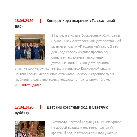
18.04.2026
Концерт хора незрячих «Пасхальный
дар»
19 апреля в храме Воскресения Христова в
Сокольниках состоялся концерт пасхальной
музыки и поэзии «Пасхальный дар». В этот
день под сводами храма прозвучали
светлые пасхальные песнопения и
духовные канты. В концерте приняли
участие хор незрячих певчих и учащиеся Воскресной школы
нашего храма. Исполнение отличалось особой искренностью и
глубиной, а сама программа создала по-настоящему тёплую
и…
Читать далее
17.04.2026
Детский крестный ход в Светлую
субботу
В субботу Светлой седмицы в нашем храме
по доброй традиции состоялся детский
крестный ход, в котором приняли участие