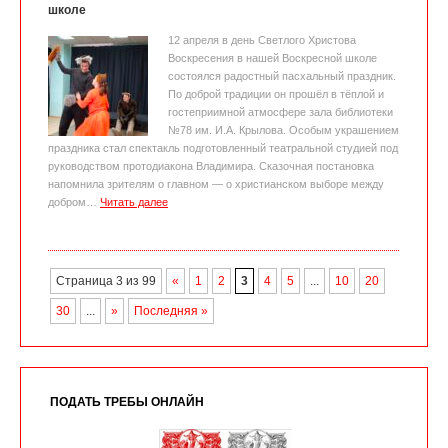
школе
12 апреля в день Светлого Христова
Воскресения в нашей Воскресной школе
состоялся радостный пасхальный праздник.
По доброй традиции он прошёл в тёплой и
гостеприимной атмосфере зала библиотеки
№78 им. И.А. Крылова. Особым украшением
праздника стал спектакль подготовленный театральной студией под
руководством протодиакона Владимира. Сказочная постановка
напомнила зрителям о главном — о христианском выборе между
добром…
Читать далее
Страница 3 из 99
«
1
2
3
4
5
...
10
20
30
...
»
Последняя »
ПОДАТЬ ТРЕБЫ ОНЛАЙН