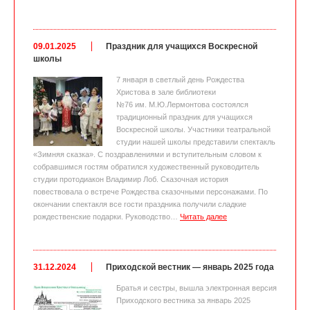
09.01.2025
Праздник для учащихся Воскресной
школы
7 января в светлый день Рождества
Христова в зале библиотеки
№76 им. М.Ю.Лермонтова состоялся
традиционный праздник для учащихся
Воскресной школы. Участники театральной
студии нашей школы представили спектакль
«Зимняя сказка». С поздравлениями и вступительным словом к
собравшимся гостям обратился художественный руководитель
студии протодиакон Владимир Лоб. Сказочная история
повествовала о встрече Рождества сказочными персонажами. По
окончании спектакля все гости праздника получили сладкие
рождественские подарки. Руководство…
Читать далее
31.12.2024
Приходской вестник — январь 2025 года
Братья и сестры, вышла электронная версия
Приходского вестника за январь 2025