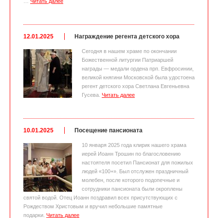
…
Читать далее
12.01.2025
Награждение регента детского хора
Сегодня в нашем храме по окончании
Божественной литургии Патриаршей
награды — медали ордена прп. Евфросинии,
великой княгини Московской была удостоена
регент детского хора Светлана Евгеньевна
Гусева.
Читать далее
10.01.2025
Посещение пансионата
10 января 2025 года клирик нашего храма
иерей Иоанн Трошин по благословению
настоятеля посетил Пансионат для пожилых
людей «100+». Был отслужен праздничный
молебен, после которого подопечные и
сотрудники пансионата были окроплены
святой водой. Отец Иоанн поздравил всех присутствующих с
Рождеством Христовым и вручил небольшие памятные
подарки.
Читать далее