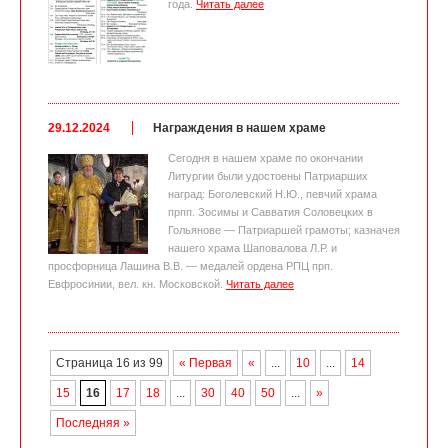
года.
Читать далее
29.12.2024
Награждения в нашем храме
Сегодня в нашем храме по окончании
Литургии были удостоены Патриарших
наград: Боголевский Н.Ю., певчий храма
прпп. Зосимы и Савватия Соловецких в
Гольянове — Патриаршей грамоты; казначея
нашего храма Шаповалова Л.Р. и
просфорница Лашина В.В. — медалей ордена РПЦ прп.
Евфросинии, вел. кн. Московской.
Читать далее
Страница 16 из 99
« Первая
«
...
10
...
14
15
16
17
18
...
30
40
50
...
»
Последняя »