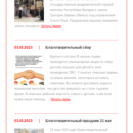
Государственной академической хоровой
капеллы Республики Беларусь имени
Григория Ширмы (Минск) под управлением
Ольги Янум. Предлагаем вашему вниманию
запись концерта.
Читать далее
03.05.2023
Благотворительный сбор
Братья и сестры! В нашем храме
проводится гуманитарная акция по сбору
детских игрушек для детей в зоне
проведения СВО. У многих тяжелые травмы,
пулевые ранения, некоторые остались
сиротами. Вы можете доставить радость
маленьким жителям, чье детство пришлось на столь суровое
время. В опасных районах еще есть семьи с детьми, и им всем
нужна наша помощь.…
Читать далее
03.05.2023
Благотворительный праздник 21 мая
21 мая 2023 года! Благотворительный