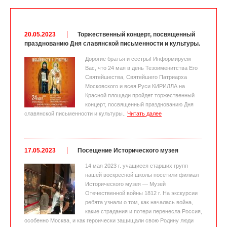
20.05.2023
Торжественный концерт, посвященный
празднованию Дня славянской письменности и культуры.
Дорогие братья и сестры! Информируем
Вас, что 24 мая в день Тезоименитства Его
Святейшества, Святейшего Патриарха
Московского и всея Руси КИРИЛЛА на
Красной площади пройдет торжественный
концерт, посвященный празднованию Дня
славянской письменности и культуры..
Читать далее
17.05.2023
Посещение Исторического музея
14 мая 2023 г. учащиеся старших групп
нашей воскресной школы посетили филиал
Исторического музея — Музей
Отечественной войны 1812 г. На экскурсии
ребята узнали о том, как началась война,
какие страдания и потери перенесла Россия,
особенно Москва, и как героически защищали свою Родину люди